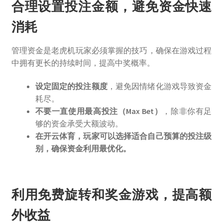
合理设置投注金额，避免资金快速
消耗
管理资金是老虎机玩家必须掌握的技巧，确保在游戏过程
中拥有更长的持续时间，提高中奖概率。
设定固定的投注额度
，避免因情绪化游戏导致资金
耗尽。
不要一直使用最高投注（Max Bet）
，除非你有足
够的资金承受大额波动。
在开云体育，玩家可以选择适合自己预算的投注级
别，确保资金利用最优化。
利用免费旋转和奖金游戏，提高额
外收益