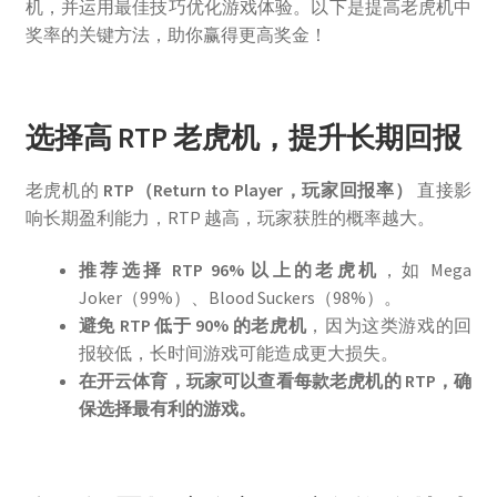
机，并运用最佳技巧优化游戏体验。以下是提高老虎机中
奖率的关键方法，助你赢得更高奖金！
选择高 RTP 老虎机，提升长期回报
老虎机的
RTP（Return to Player，玩家回报率）
直接影
响长期盈利能力，RTP 越高，玩家获胜的概率越大。
推荐选择 RTP 96% 以上的老虎机
，如 Mega
Joker（99%）、Blood Suckers（98%）。
避免 RTP 低于 90% 的老虎机
，因为这类游戏的回
报较低，长时间游戏可能造成更大损失。
在开云体育，玩家可以查看每款老虎机的 RTP，确
保选择最有利的游戏。