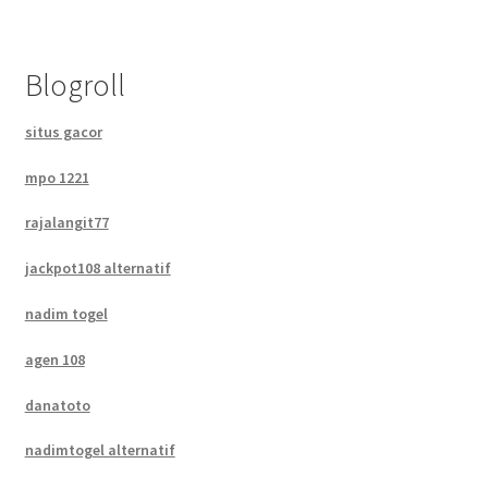
Blogroll
situs gacor
mpo 1221
rajalangit77
jackpot108 alternatif
nadim togel
agen 108
danatoto
nadimtogel alternatif