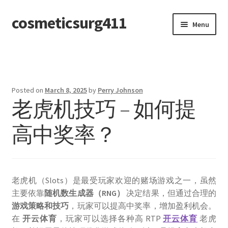
cosmeticsurg411
Skip
Skip
Menu
to
to
navigation
content
Home
Posted on
March 8, 2025
by
Perry Johnson
老虎机技巧 – 如何提
高中奖率？
老虎机（Slots）是最受玩家欢迎的赌场游戏之一，虽然
主要依靠
随机数生成器（RNG）
决定结果，但通过合理的
游戏策略和技巧
，玩家可以提高中奖率，增加盈利机会。
在
开云体育
，玩家可以选择各种高 RTP
开云体育
老虎