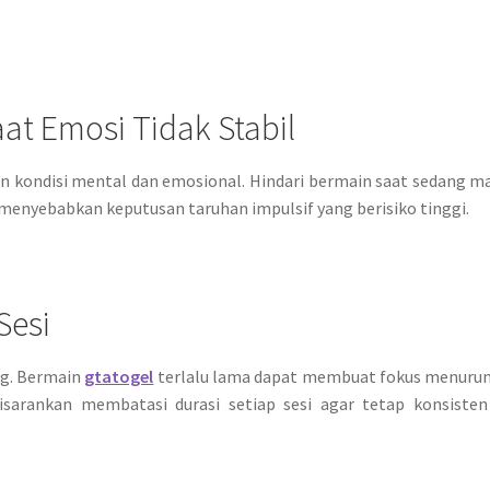
at Emosi Tidak Stabil
n kondisi mental dan emosional. Hindari bermain saat sedang m
t menyebabkan keputusan taruhan impulsif yang berisiko tinggi.
Sesi
ing. Bermain
gtatogel
terlalu lama dapat membuat fokus menurun
isarankan membatasi durasi setiap sesi agar tetap konsisten