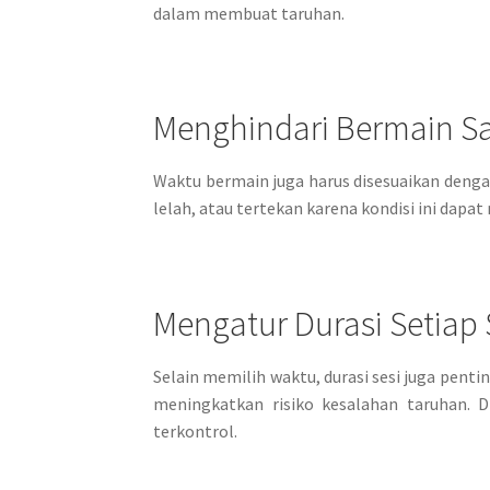
dalam membuat taruhan.
Menghindari Bermain Sa
Waktu bermain juga harus disesuaikan denga
lelah, atau tertekan karena kondisi ini dapa
Mengatur Durasi Setiap 
Selain memilih waktu, durasi sesi juga pent
meningkatkan risiko kesalahan taruhan. D
terkontrol.