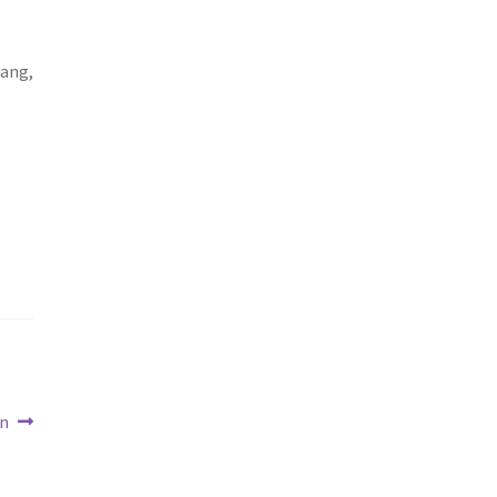
iang,
an