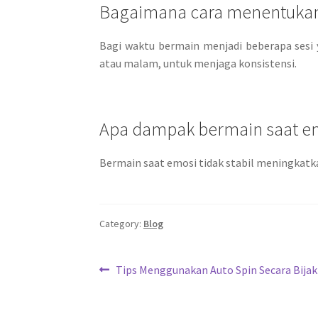
Bagaimana cara menentukan 
Bagi waktu bermain menjadi beberapa sesi y
atau malam, untuk menjaga konsistensi.
Apa dampak bermain saat emo
Bermain saat emosi tidak stabil meningkatkan
Category:
Blog
Post
Previous
Tips Menggunakan Auto Spin Secara Bijak
post:
navigation