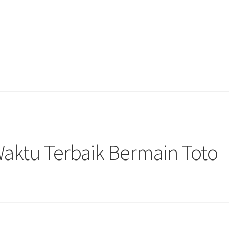
aktu Terbaik Bermain Toto