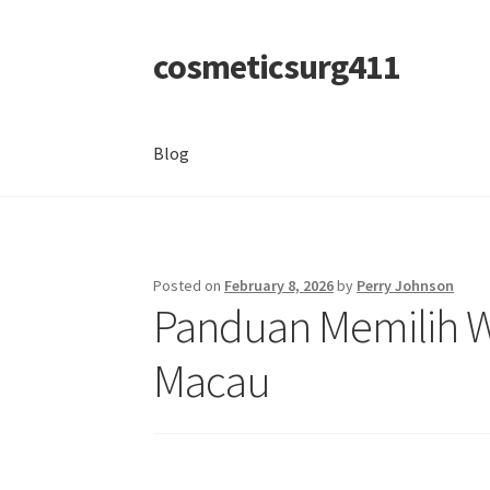
cosmeticsurg411
Skip
Skip
to
to
navigation
content
Blog
Home
Posted on
February 8, 2026
by
Perry Johnson
Panduan Memilih W
Macau