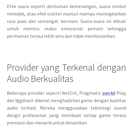
Efek suara seperti dentuman kemenangan, suara simbol
meledak, atau efek scatter muncul mampu meningkatkan
rasa puas dan semangat bermain. Suara-suara ini dibuat
untuk memicu reaksi emosional pemain sehingga
permainan terasa lebih seru dan tidak membosankan.
Provider yang Terkenal dengan
Audio Berkualitas
Beberapa provider seperti NetEnt, Pragmatic
pen4d
Play,
dan Yggdrasil dikenal menghadirkan game dengan kualitas
audio terbaik. Mereka menggunakan teknologi sound
design profesional yang membuat setiap game terasa
premium dan menarik untuk dimainkan.