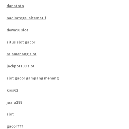
danatoto
nadimtogel alternatif
dewa90 slot
situs slot gacor
rajamenang slot
jackpot108 slot
slot gacor gampang menang
kios62
juara288
slot
gacor777