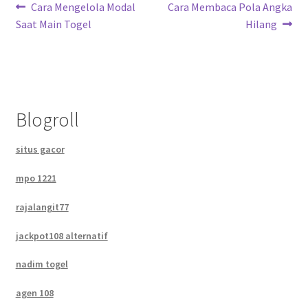
Post
Previous
Next
Cara Mengelola Modal
Cara Membaca Pola Angka
post:
post:
Saat Main Togel
Hilang
navigation
Blogroll
situs gacor
mpo 1221
rajalangit77
jackpot108 alternatif
nadim togel
agen 108