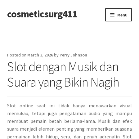
cosmeticsurg411
Skip
Skip
Menu
to
to
navigation
content
Home
Posted on
March 3, 2026
by
Perry Johnson
Slot dengan Musik dan
Suara yang Bikin Nagih
Slot online saat ini tidak hanya menawarkan visual
memukau, tetapi juga pengalaman audio yang mampu
membuat pemain betah berlama-lama. Musik dan efek
suara menjadi elemen penting yang memberikan suasana
permainan lebih hidup, seru, dan penuh adrenalin. Slot