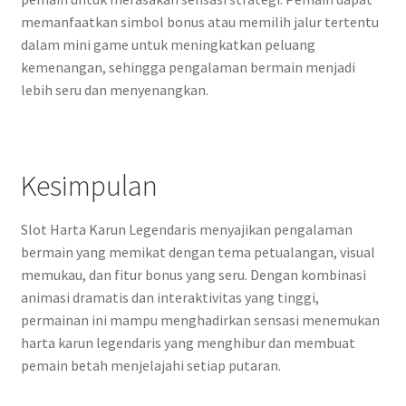
memanfaatkan simbol bonus atau memilih jalur tertentu
dalam mini game untuk meningkatkan peluang
kemenangan, sehingga pengalaman bermain menjadi
lebih seru dan menyenangkan.
Kesimpulan
Slot Harta Karun Legendaris menyajikan pengalaman
bermain yang memikat dengan tema petualangan, visual
memukau, dan fitur bonus yang seru. Dengan kombinasi
animasi dramatis dan interaktivitas yang tinggi,
permainan ini mampu menghadirkan sensasi menemukan
harta karun legendaris yang menghibur dan membuat
pemain betah menjelajahi setiap putaran.