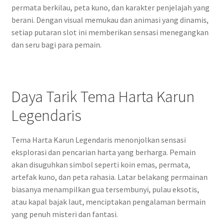
permata berkilau, peta kuno, dan karakter penjelajah yang
berani. Dengan visual memukau dan animasi yang dinamis,
setiap putaran slot ini memberikan sensasi menegangkan
dan seru bagi para pemain.
Daya Tarik Tema Harta Karun
Legendaris
Tema Harta Karun Legendaris menonjolkan sensasi
eksplorasi dan pencarian harta yang berharga. Pemain
akan disuguhkan simbol seperti koin emas, permata,
artefak kuno, dan peta rahasia. Latar belakang permainan
biasanya menampilkan gua tersembunyi, pulau eksotis,
atau kapal bajak laut, menciptakan pengalaman bermain
yang penuh misteri dan fantasi.