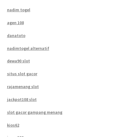
nadim togel
agen 108
danatoto
nadimtogel alternatif
dewa90 slot
situs slot gacor
rajamenang slot
jackpot108 slot
slot gacor gampang menang
kios62