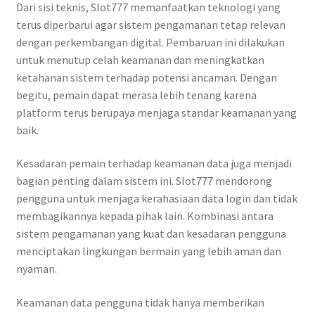
Dari sisi teknis, Slot777 memanfaatkan teknologi yang
terus diperbarui agar sistem pengamanan tetap relevan
dengan perkembangan digital. Pembaruan ini dilakukan
untuk menutup celah keamanan dan meningkatkan
ketahanan sistem terhadap potensi ancaman. Dengan
begitu, pemain dapat merasa lebih tenang karena
platform terus berupaya menjaga standar keamanan yang
baik.
Kesadaran pemain terhadap keamanan data juga menjadi
bagian penting dalam sistem ini. Slot777 mendorong
pengguna untuk menjaga kerahasiaan data login dan tidak
membagikannya kepada pihak lain. Kombinasi antara
sistem pengamanan yang kuat dan kesadaran pengguna
menciptakan lingkungan bermain yang lebih aman dan
nyaman.
Keamanan data pengguna tidak hanya memberikan