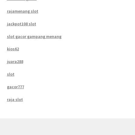
rajamenang slot
jackpot108 slot
slot gacor gampang menang
kios62
juara288
slot
gacor777
raja slot