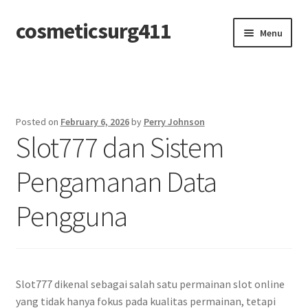
cosmeticsurg411
Skip
Skip
Menu
to
to
navigation
content
Home
Posted on
February 6, 2026
by
Perry Johnson
Slot777 dan Sistem
Pengamanan Data
Pengguna
Slot777 dikenal sebagai salah satu permainan slot online
yang tidak hanya fokus pada kualitas permainan, tetapi