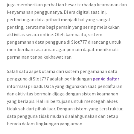
juga memberikan perhatian besar terhadap keamanan dan
kenyamanan penggunanya. Di era digital saat ini,
perlindungan data pribadi menjadi hal yang sangat
penting, terutama bagi pemain yang sering melakukan
aktivitas secara online. Oleh karena itu, sistem
pengamanan data pengguna di Slot777 dirancang untuk
memberikan rasa aman agar pemain dapat menikmati
permainan tanpa kekhawatiran.
Salah satu aspek utama dari sistem pengamanan data
pengguna di Slot777 adalah perlindungan
pen4d daftar
informasi pribadi. Data yang digunakan saat pendaftaran
dan aktivitas bermain dijaga dengan sistem keamanan
yang berlapis. Hal ini bertujuan untuk mencegah akses
tidak sah dari pihak luar. Dengan sistem yang terstruktur,
data pengguna tidak mudah disalahgunakan dan tetap
berada dalam lingkungan yang aman.